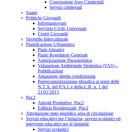
Concessione Aree Cimiteriali
Servizi cimiteriali
Suape
Politiche Giovanili
Informagiovani
Servizio Civile Universale
Centri Giovanili
Sportello Interculturale
Pianificazione Urbanistica
Piani Attuativi
Piano Regolatore Generale
Autorizzazione Paesaggistica
Valutazione Ambientale Strategica (VAS) –
Pubblicazioni
Attuazione diretta condizionata
Parere/autorizzazione idraulica ai sensi delle
N.T.A. del P.A.I. e della L.R. n. 1 del
21/01/2015
Puc2
Attività Produttive_Puc2
Edilizia Residenziale_Puc2
Attestazione stato giuridico area di circolazione
Servizi educativi per l’infanzia, servizi scolastici ed
interventi educativi per le famiglie
Servizi scolastici