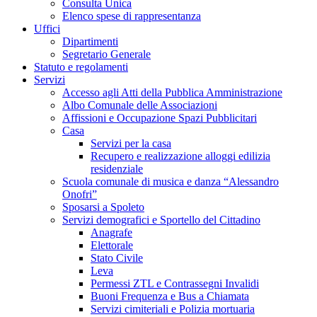
Consulta Unica
Elenco spese di rappresentanza
Uffici
Dipartimenti
Segretario Generale
Statuto e regolamenti
Servizi
Accesso agli Atti della Pubblica Amministrazione
Albo Comunale delle Associazioni
Affissioni e Occupazione Spazi Pubblicitari
Casa
Servizi per la casa
Recupero e realizzazione alloggi edilizia
residenziale
Scuola comunale di musica e danza “Alessandro
Onofri”
Sposarsi a Spoleto
Servizi demografici e Sportello del Cittadino
Anagrafe
Elettorale
Stato Civile
Leva
Permessi ZTL e Contrassegni Invalidi
Buoni Frequenza e Bus a Chiamata
Servizi cimiteriali e Polizia mortuaria