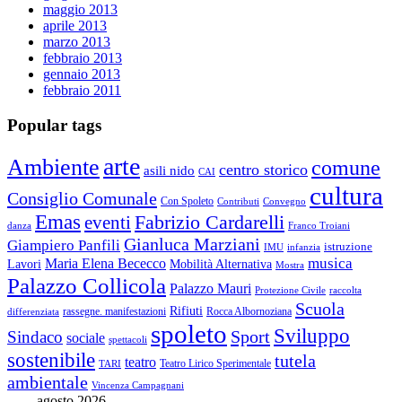
maggio 2013
aprile 2013
marzo 2013
febbraio 2013
gennaio 2013
febbraio 2011
Popular tags
arte
Ambiente
comune
centro storico
asili nido
CAI
cultura
Consiglio Comunale
Con Spoleto
Contributi
Convegno
Emas
Fabrizio Cardarelli
eventi
danza
Franco Troiani
Gianluca Marziani
Giampiero Panfili
istruzione
IMU
infanzia
musica
Maria Elena Bececco
Mobilità Alternativa
Lavori
Mostra
Palazzo Collicola
Palazzo Mauri
Protezione Civile
raccolta
Scuola
Rifiuti
rassegne. manifestazioni
Rocca Albornoziana
differenziata
spoleto
Sviluppo
Sport
Sindaco
sociale
spettacoli
sostenibile
tutela
teatro
Teatro Lirico Sperimentale
TARI
ambientale
Vincenza Campagnani
agosto 2026