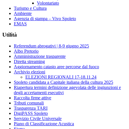
Volontariato
Turismo e Cultura
Ambiente
Agenzia di stampa – Vivo Spoleto
EMAS
Utilità
Referendum abrogativi | 8-9 giugno 2025
Albo Pretorio
Amministrazione trasparente
Diretta streaming
Aggiornamento catasto aree percorse dal fuoco
Archivio elezioni
ELEZIONI REGIONALI 17-18.11.24
Spoleto candidata a Capitale italiana della cultura 2025
Riapertura termini definizione agevolata delle ingiunzioni e
degli accertamenti esecutivi​
Raccolta firme attive
Tributi comunali
Trasparenza TARI
DigiPASS Spoleto
Servizio Civile Universale
Piano di Classificazione Acustica
Sisma