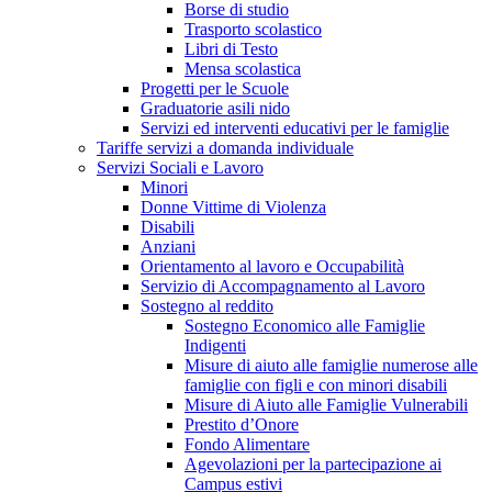
Borse di studio
Trasporto scolastico
Libri di Testo
Mensa scolastica
Progetti per le Scuole
Graduatorie asili nido
Servizi ed interventi educativi per le famiglie
Tariffe servizi a domanda individuale
Servizi Sociali e Lavoro
Minori
Donne Vittime di Violenza
Disabili
Anziani
Orientamento al lavoro e Occupabilità
Servizio di Accompagnamento al Lavoro
Sostegno al reddito
Sostegno Economico alle Famiglie
Indigenti
Misure di aiuto alle famiglie numerose alle
famiglie con figli e con minori disabili
Misure di Aiuto alle Famiglie Vulnerabili
Prestito d’Onore
Fondo Alimentare
Agevolazioni per la partecipazione ai
Campus estivi