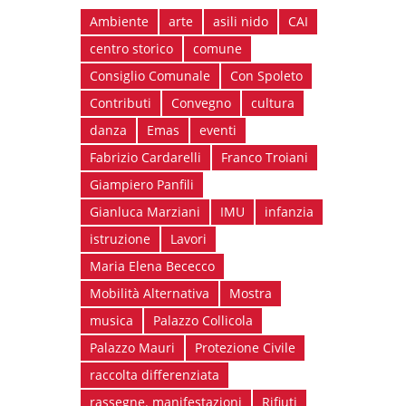
Ambiente
arte
asili nido
CAI
centro storico
comune
Consiglio Comunale
Con Spoleto
Contributi
Convegno
cultura
danza
Emas
eventi
Fabrizio Cardarelli
Franco Troiani
Giampiero Panfili
Gianluca Marziani
IMU
infanzia
istruzione
Lavori
Maria Elena Bececco
Mobilità Alternativa
Mostra
musica
Palazzo Collicola
Palazzo Mauri
Protezione Civile
raccolta differenziata
rassegne. manifestazioni
Rifiuti