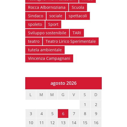
Rocca Albornoziana
Scuola
Sindaco
sociale
spettacoli
spoleto
Sport
Sviluppo sostenibile
TARI
teatro
Teatro Lirico Sperimentale
tutela ambientale
Vincenza Campagnani
agosto 2026
L
M
M
G
V
S
D
1
2
3
4
5
6
7
8
9
10
11
12
13
14
15
16