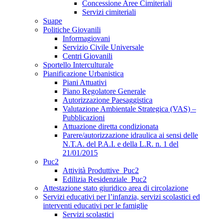
Concessione Aree Cimiteriali
Servizi cimiteriali
Suape
Politiche Giovanili
Informagiovani
Servizio Civile Universale
Centri Giovanili
Sportello Interculturale
Pianificazione Urbanistica
Piani Attuativi
Piano Regolatore Generale
Autorizzazione Paesaggistica
Valutazione Ambientale Strategica (VAS) –
Pubblicazioni
Attuazione diretta condizionata
Parere/autorizzazione idraulica ai sensi delle
N.T.A. del P.A.I. e della L.R. n. 1 del
21/01/2015
Puc2
Attività Produttive_Puc2
Edilizia Residenziale_Puc2
Attestazione stato giuridico area di circolazione
Servizi educativi per l’infanzia, servizi scolastici ed
interventi educativi per le famiglie
Servizi scolastici