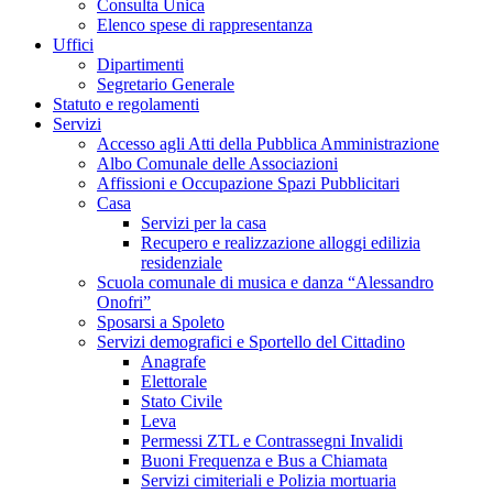
Consulta Unica
Elenco spese di rappresentanza
Uffici
Dipartimenti
Segretario Generale
Statuto e regolamenti
Servizi
Accesso agli Atti della Pubblica Amministrazione
Albo Comunale delle Associazioni
Affissioni e Occupazione Spazi Pubblicitari
Casa
Servizi per la casa
Recupero e realizzazione alloggi edilizia
residenziale
Scuola comunale di musica e danza “Alessandro
Onofri”
Sposarsi a Spoleto
Servizi demografici e Sportello del Cittadino
Anagrafe
Elettorale
Stato Civile
Leva
Permessi ZTL e Contrassegni Invalidi
Buoni Frequenza e Bus a Chiamata
Servizi cimiteriali e Polizia mortuaria