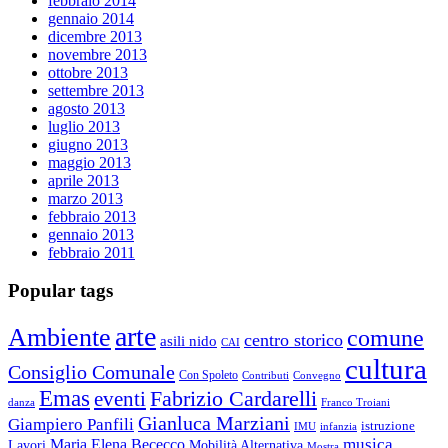
febbraio 2014
gennaio 2014
dicembre 2013
novembre 2013
ottobre 2013
settembre 2013
agosto 2013
luglio 2013
giugno 2013
maggio 2013
aprile 2013
marzo 2013
febbraio 2013
gennaio 2013
febbraio 2011
Popular tags
arte
Ambiente
comune
centro storico
asili nido
CAI
cultura
Consiglio Comunale
Con Spoleto
Contributi
Convegno
Emas
Fabrizio Cardarelli
eventi
danza
Franco Troiani
Gianluca Marziani
Giampiero Panfili
istruzione
IMU
infanzia
musica
Maria Elena Bececco
Mobilità Alternativa
Lavori
Mostra