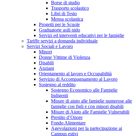
Borse di studio
Trasporto scolastico
Libri di Testo
Mensa scolastica
Progetti per le Scuole
Graduatorie asili nido
Servizi ed interventi educativi per le famiglie
Tariffe servizi a domanda individuale
Servizi Sociali e Lavoro
Minori
Donne Vittime di Violenza
Disabili
Anziani
Orientamento al lavoro e Occupabilità
Servizio di Accompagnamento al Lavoro
Sostegno al reddito
Sostegno Economico alle Famiglie
Indigenti
Misure di aiuto alle famiglie numerose alle
famiglie con figli e con minori disabili
Misure di Aiuto alle Famiglie Vulnerabili
Prestito d’Onore
Fondo Alimentare
Agevolazioni per la partecipazione ai
Campus estivi