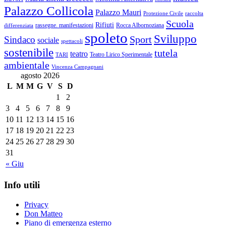
Palazzo Collicola
Palazzo Mauri
Protezione Civile
raccolta
Scuola
Rifiuti
rassegne. manifestazioni
Rocca Albornoziana
differenziata
spoleto
Sviluppo
Sport
Sindaco
sociale
spettacoli
sostenibile
tutela
teatro
Teatro Lirico Sperimentale
TARI
ambientale
Vincenza Campagnani
agosto 2026
L
M
M
G
V
S
D
1
2
3
4
5
6
7
8
9
10
11
12
13
14
15
16
17
18
19
20
21
22
23
24
25
26
27
28
29
30
31
« Giu
Info utili
Privacy
Don Matteo
Piano di emergenza esterno