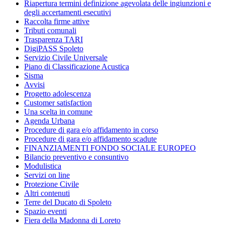
Riapertura termini definizione agevolata delle ingiunzioni e
degli accertamenti esecutivi​
Raccolta firme attive
Tributi comunali
Trasparenza TARI
DigiPASS Spoleto
Servizio Civile Universale
Piano di Classificazione Acustica
Sisma
Avvisi
Progetto adolescenza
Customer satisfaction
Una scelta in comune
Agenda Urbana
Procedure di gara e/o affidamento in corso
Procedure di gara e/o affidamento scadute
FINANZIAMENTI FONDO SOCIALE EUROPEO
Bilancio preventivo e consuntivo
Modulistica
Servizi on line
Protezione Civile
Altri contenuti
Terre del Ducato di Spoleto
Spazio eventi
Fiera della Madonna di Loreto