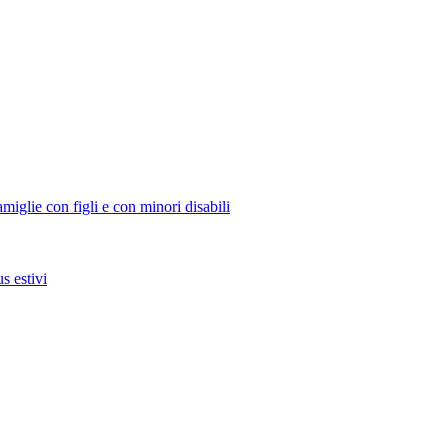
miglie con figli e con minori disabili
s estivi