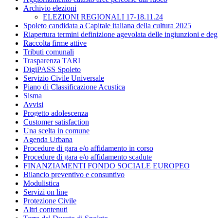
Archivio elezioni
ELEZIONI REGIONALI 17-18.11.24
Spoleto candidata a Capitale italiana della cultura 2025
Riapertura termini definizione agevolata delle ingiunzioni e degl
Raccolta firme attive
Tributi comunali
Trasparenza TARI
DigiPASS Spoleto
Servizio Civile Universale
Piano di Classificazione Acustica
Sisma
Avvisi
Progetto adolescenza
Customer satisfaction
Una scelta in comune
Agenda Urbana
Procedure di gara e/o affidamento in corso
Procedure di gara e/o affidamento scadute
FINANZIAMENTI FONDO SOCIALE EUROPEO
Bilancio preventivo e consuntivo
Modulistica
Servizi on line
Protezione Civile
Altri contenuti