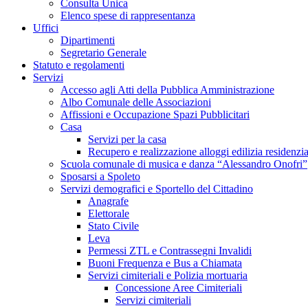
Consulta Unica
Elenco spese di rappresentanza
Uffici
Dipartimenti
Segretario Generale
Statuto e regolamenti
Servizi
Accesso agli Atti della Pubblica Amministrazione
Albo Comunale delle Associazioni
Affissioni e Occupazione Spazi Pubblicitari
Casa
Servizi per la casa
Recupero e realizzazione alloggi edilizia residenzia
Scuola comunale di musica e danza “Alessandro Onofri”
Sposarsi a Spoleto
Servizi demografici e Sportello del Cittadino
Anagrafe
Elettorale
Stato Civile
Leva
Permessi ZTL e Contrassegni Invalidi
Buoni Frequenza e Bus a Chiamata
Servizi cimiteriali e Polizia mortuaria
Concessione Aree Cimiteriali
Servizi cimiteriali