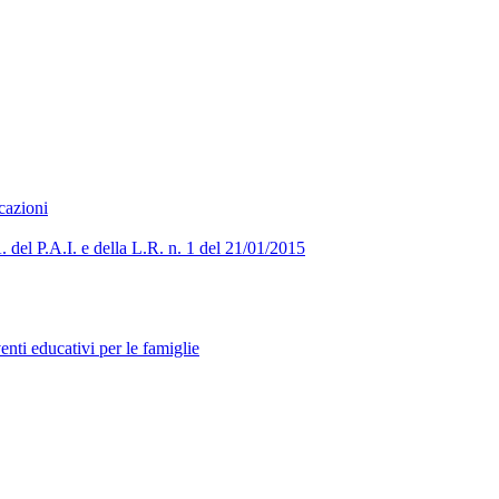
cazioni
. del P.A.I. e della L.R. n. 1 del 21/01/2015
venti educativi per le famiglie