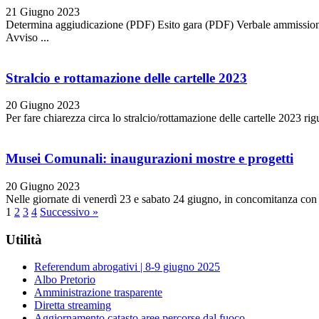
21 Giugno 2023
Determina aggiudicazione (PDF) Esito gara (PDF) Verbale ammission
Avviso ...
Stralcio e rottamazione delle cartelle 2023
20 Giugno 2023
Per fare chiarezza circa lo stralcio/rottamazione delle cartelle 2023 ri
Musei Comunali: inaugurazioni mostre e progetti
20 Giugno 2023
Nelle giornate di venerdì 23 e sabato 24 giugno, in concomitanza con 
1
2
3
4
Successivo »
Utilità
Referendum abrogativi | 8-9 giugno 2025
Albo Pretorio
Amministrazione trasparente
Diretta streaming
Aggiornamento catasto aree percorse dal fuoco