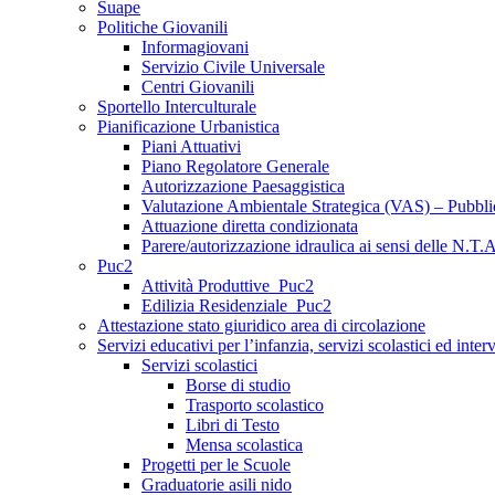
Suape
Politiche Giovanili
Informagiovani
Servizio Civile Universale
Centri Giovanili
Sportello Interculturale
Pianificazione Urbanistica
Piani Attuativi
Piano Regolatore Generale
Autorizzazione Paesaggistica
Valutazione Ambientale Strategica (VAS) – Pubbli
Attuazione diretta condizionata
Parere/autorizzazione idraulica ai sensi delle N.T.A
Puc2
Attività Produttive_Puc2
Edilizia Residenziale_Puc2
Attestazione stato giuridico area di circolazione
Servizi educativi per l’infanzia, servizi scolastici ed inter
Servizi scolastici
Borse di studio
Trasporto scolastico
Libri di Testo
Mensa scolastica
Progetti per le Scuole
Graduatorie asili nido