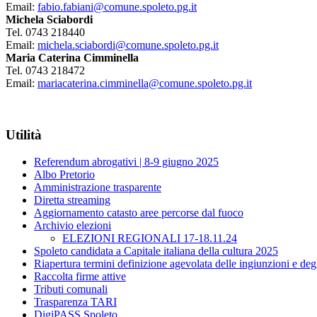
Email:
fabio.fabiani@comune.spoleto.pg.it
Michela Sciabordi
Tel. 0743 218440
Email:
michela.sciabordi@comune.spoleto.pg.it
Maria Caterina Cimminella
Tel. 0743 218472
Email:
mariacaterina.cimminella@comune.spoleto.pg.it
Utilità
Referendum abrogativi | 8-9 giugno 2025
Albo Pretorio
Amministrazione trasparente
Diretta streaming
Aggiornamento catasto aree percorse dal fuoco
Archivio elezioni
ELEZIONI REGIONALI 17-18.11.24
Spoleto candidata a Capitale italiana della cultura 2025
Riapertura termini definizione agevolata delle ingiunzioni e degl
Raccolta firme attive
Tributi comunali
Trasparenza TARI
DigiPASS Spoleto