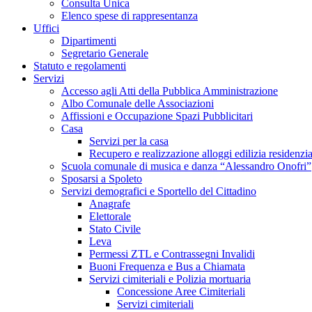
Consulta Unica
Elenco spese di rappresentanza
Uffici
Dipartimenti
Segretario Generale
Statuto e regolamenti
Servizi
Accesso agli Atti della Pubblica Amministrazione
Albo Comunale delle Associazioni
Affissioni e Occupazione Spazi Pubblicitari
Casa
Servizi per la casa
Recupero e realizzazione alloggi edilizia residenzia
Scuola comunale di musica e danza “Alessandro Onofri”
Sposarsi a Spoleto
Servizi demografici e Sportello del Cittadino
Anagrafe
Elettorale
Stato Civile
Leva
Permessi ZTL e Contrassegni Invalidi
Buoni Frequenza e Bus a Chiamata
Servizi cimiteriali e Polizia mortuaria
Concessione Aree Cimiteriali
Servizi cimiteriali