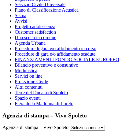
Servizio Civile Universale
Piano di Classificazione Acustica
Sisma
Avvisi
Progetto adolescenza
Customer satisfaction
Una scelta in comune
Agenda Urbana
Procedure di gara e/o affidamento in corso
Procedure di gara e/o affidamento scadute
FINANZIAMENTI FONDO SOCIALE EUROPEO
Bilancio preventivo e consuntivo
Modulistica
Servizi on line
Protezione Civile
Altri contenuti
Terre del Ducato di Spoleto
Spazio eventi
Fiera della Madonna di Loreto
Agenzia di stampa – Vivo Spoleto
Agenzia di stampa – Vivo Spoleto