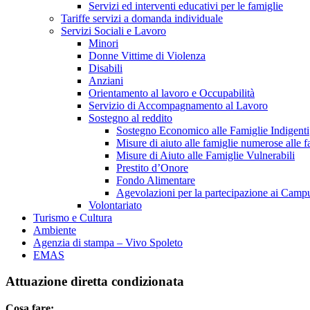
Servizi ed interventi educativi per le famiglie
Tariffe servizi a domanda individuale
Servizi Sociali e Lavoro
Minori
Donne Vittime di Violenza
Disabili
Anziani
Orientamento al lavoro e Occupabilità
Servizio di Accompagnamento al Lavoro
Sostegno al reddito
Sostegno Economico alle Famiglie Indigenti
Misure di aiuto alle famiglie numerose alle fa
Misure di Aiuto alle Famiglie Vulnerabili
Prestito d’Onore
Fondo Alimentare
Agevolazioni per la partecipazione ai Campu
Volontariato
Turismo e Cultura
Ambiente
Agenzia di stampa – Vivo Spoleto
EMAS
Attuazione diretta condizionata
Cosa fare: