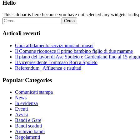
Hello
This sidebar is here because you have not selected any widgets to displ
Articoli recenti
Gara affidamento servizi impianti musei
Il Comune riconosce il primo bambino figlio di due mamme
Il piano dei lavori di Ase Spoleto e Gardenland fino al 15 giug
Il vicepresidente Tommaso Bori a Spoleto
Referendum | Affluenza e risultati
Popular Categories
Comunicati stampa
News
In evidenza
Eventi
Avvisi
Bandi e Gare
Bandi scaduti
Archivio bandi
Regolamenti