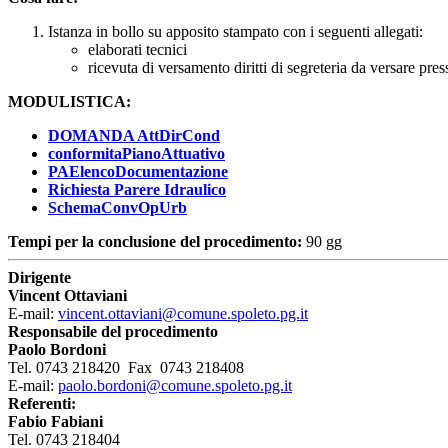
Istanza in bollo su apposito stampato con i seguenti allegati:
elaborati tecnici
ricevuta di versamento diritti di segreteria da versare pr
MODULISTICA:
DOMANDA AttDirCond
conformitaPianoAttuativo
PAElencoDocumentazione
Richiesta Parere Idraulico
SchemaConvOpUrb
Tempi per la conclusione del procedimento:
90 gg
Dirigente
Vincent Ottaviani
E-mail:
vincent.ottaviani@comune.spoleto.pg.it
Responsabile del procedimento
Paolo Bordoni
Tel. 0743 218420 Fax 0743 218408
E-mail:
paolo.bordoni@comune.spoleto.pg.it
Referenti:
Fabio Fabiani
Tel. 0743 218404