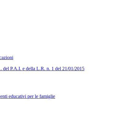
cazioni
. del P.A.I. e della L.R. n. 1 del 21/01/2015
venti educativi per le famiglie