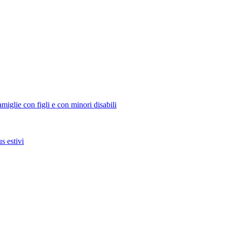
miglie con figli e con minori disabili
s estivi