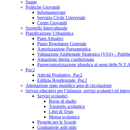
Suape
Politiche Giovanili
Informagiovani
Servizio Civile Universale
Centri Giovanili
Sportello Interculturale
Pianificazione Urbanistica
Piani Attuativi
Piano Regolatore Generale
Autorizzazione Paesaggistica
Valutazione Ambientale Strategica (VAS) – Pubbli
Attuazione diretta condizionata
Parere/autorizzazione idraulica ai sensi delle N.T.A
Puc2
Attività Produttive_Puc2
Edilizia Residenziale_Puc2
Attestazione stato giuridico area di circolazione
Servizi educativi per l’infanzia, servizi scolastici ed inter
Servizi scolastici
Borse di studio
Trasporto scolastico
Libri di Testo
Mensa scolastica
Progetti per le Scuole
Graduatorie asili nido